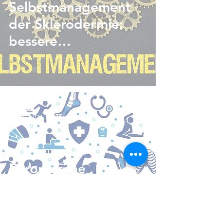
Selbstmanagement
der Sklerodermie:
bessere
Lebensqualität
mbuslau
21. Apr. 2024
2 Min. Lesezeit
Europäische
Rheumatologen
empfehlen nicht-