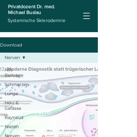
Privatdozent Dr. med.
Michael Buslau
Systemische Sklerodermie
Download
Nerven
Alle
mbuslau
Beiträge
16. Apr.
2 Min. Lesezeit
Schmerzen
Lunge
Herz &
Gefässe
Trügerische
Raynaud
Laborwerte (2)
Nieren
Vitamin B12-Mangel
Nerven