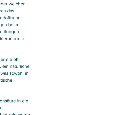
der weicher.
rch das 
undöffnung 
ngen beim 
andlungen 
Sklerodermie 
ermie oft 
, ein natürlicher 
was sowohl in 
tische 
onsäure in die 
s 
iet relevanten 