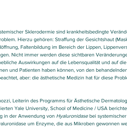
ystemischer Sklerodermie sind krankheitsbedingte Verän
roblem. Hierzu gehören: Straffung der Gesichtshaut (Mask
ffnung, Faltenbildung im Bereich der Lippen, Lippenve
gen. Nicht immer werden diese sichtbaren Veränderunge
hebliche Auswirkungen auf die Lebensqualität und auf die
innen und Patienten haben können, von den behandelnden
eachtet, aber: die ästhetische Medizin hat für diese Prob
ozzi, Leiterin des Programms für Ästhetische Dermatolog
erten Yale University, School of Medicine / USA berichtet
ng in der Anwendung von 
Hyaluronidase
 bei systemischer
Hyaluronidase um Enzyme, die aus Mikroben gewonnen we