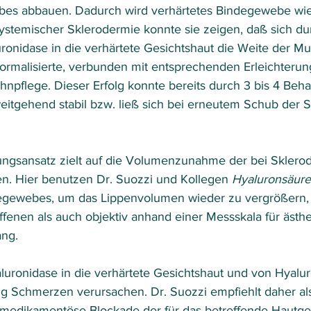
bes abbauen. Dadurch wird verhärtetes Bindegewebe wie
systemischer Sklerodermie konnte sie zeigen, daß sich du
ronidase in die verhärtete Gesichtshaut die Weite der M
ormalisierte, verbunden mit entsprechenden Erleichteru
hnpflege. Dieser Erfolg konnte bereits durch 3 bis 4 Beh
weitgehend stabil bzw. ließ sich bei erneutem Schub der 
ngsansatz zielt auf die Volumenzunahme der bei Sklerod
n. Hier benutzen Dr. Suozzi und Kollegen 
Hyaluronsäure
degewebes, um das Lippenvolumen wieder zu vergrößern, 
fenen als auch objektiv anhand einer Messskala für ästhe
ng.
aluronidase in die verhärtete Gesichtshaut und von Hyalur
ig Schmerzen verursachen. Dr. Suozzi empfiehlt daher al
medikamentöse Blockade der für das betreffende Hautgeb