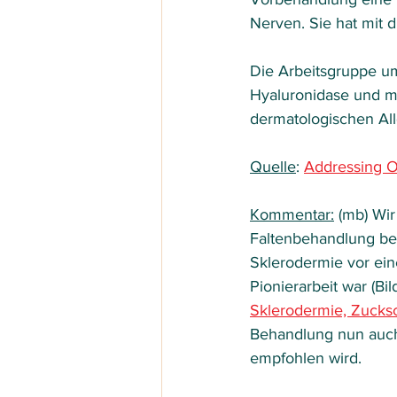
Nerven. Sie hat mit
Die Arbeitsgruppe um
Hyaluronidase und mi
dermatologischen Al
Quelle
: 
Addressing O
Kommentar:
 (mb) Wir
Faltenbehandlung bei
Sklerodermie vor ei
Pionierarbeit war (Bi
Sklerodermie, Zuck
Behandlung nun auch
empfohlen wird.