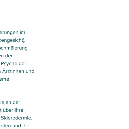
derungen im 
engesicht), 
rschmälerung 
n der 
 Psyche der 
 Ärztinnen und 
leme 
ie an der 
 über ihre 
 Sklerodermie. 
rden und die 