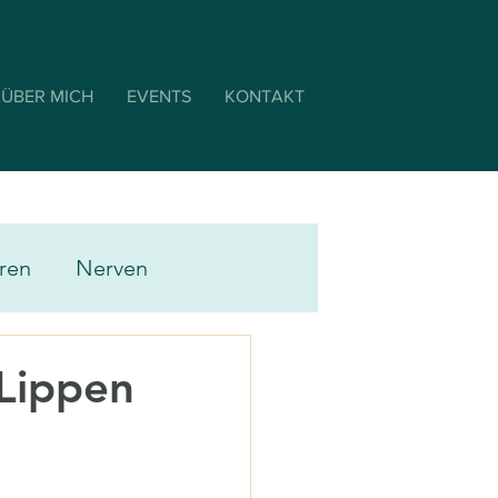
ÜBER MICH
EVENTS
KONTAKT
ren
Nerven
ngerschaft & Geburt
 Lippen
ie
Verdauungstrakt