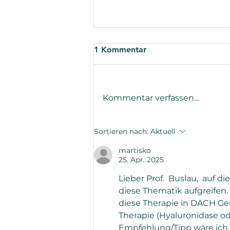
1 Kommentar
Kommentar verfassen...
Kapillarmikroskopie bei
Sortieren nach:
Aktuell
Sklerodermie - was Ihre
martisko
Fingernägel über die
25. Apr. 2025
Erkrankung verraten
Lieber Prof.  Buslau,  auf d
diese Thematik aufgreifen. 
diese Therapie in DACH Geb
Therapie (Hyaluronidase od
Empfehlung/Tipp wäre ich 