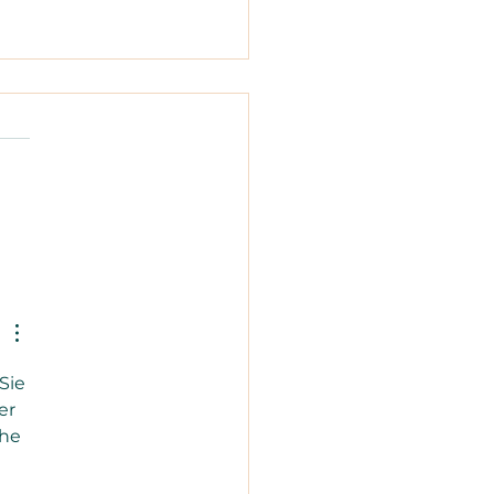
inierte Immuntherapie
Sklerodermie wirksamer
Einzeltherapie?
Sie 
er 
he 