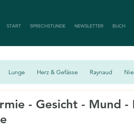
START
SPRECHSTUNDE
NEWSLETTER
BUCH
Lunge
Herz & Gefässe
Raynaud
Nie
& Gelenke
Haut & hautnahe Gefässe
Schwa
rmie - Gesicht - Mund -
ie
en
Ergotherapie
Sport & Bewegungstherap