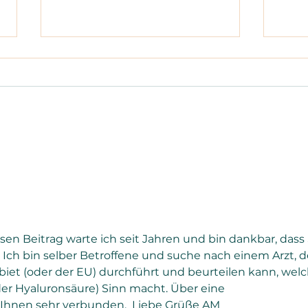
Trügerische Laborwerte (2)
Komb
Vitamin B12-Mangel ?!
bei 
als 
iesen Beitrag warte ich seit Jahren und bin dankbar, dass 
 Ich bin selber Betroffene und suche nach einem Arzt, d
iet (oder der EU) durchführt und beurteilen kann, welc
er Hyaluronsäure) Sinn macht. Über eine 
Ihnen sehr verbunden.  Liebe Grüße AM