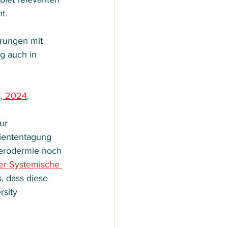
t.
hrungen mit 
g auch in 
6, 2024
.
ur 
tiententagung 
erodermie noch 
er Systemische 
s, dass diese 
sity 