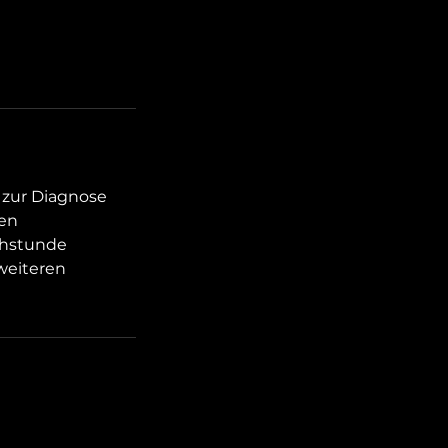
n zur Diagnose
len
chstunde
weiteren