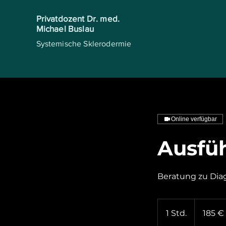
Privatdozent Dr. med.
Michael Buslau
Systemische Sklerodermie
Online verfügbar
Ausfüh
Beratung zu Dia
185
Euro
1 Std.
1
185 €
S