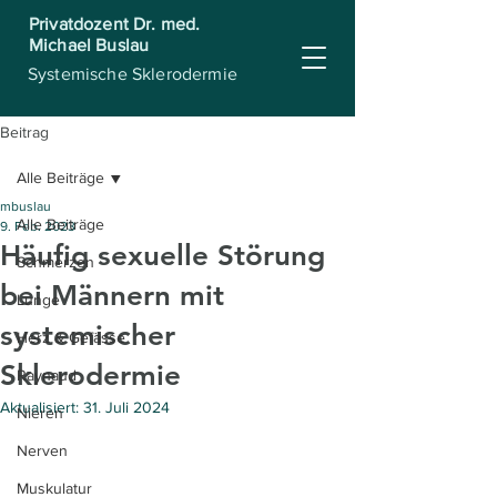
Privatdozent Dr. med.
Michael Buslau
Systemische Sklerodermie
Beitrag
Alle Beiträge
mbuslau
Alle Beiträge
9. Feb. 2023
Häufig sexuelle Störung
Schmerzen
bei Männern mit
Lunge
systemischer
Herz & Gefässe
Sklerodermie
Raynaud
Aktualisiert:
31. Juli 2024
Nieren
Nerven
Muskulatur