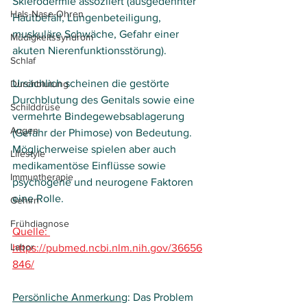
Sklerodermie assoziiert (ausgedehnter 
Hals-Nase-Ohren
Hautbefall, Lungenbeteiligung, 
muskuläre Schwäche, Gefahr einer 
Müdigkeitssyndrom
akuten Nierenfunktionsstörung).  
Schlaf
Ursächlich scheinen die gestörte 
Durchblutung
Durchblutung des Genitals sowie eine 
Schilddrüse
vermehrte Bindegewebsablagerung 
Augen
(Gefahr der Phimose) von Bedeutung. 
Möglicherweise spielen aber auch 
Lifestyle
medikamentöse Einflüsse sowie 
Immuntherapie
psychogene und neurogene Faktoren 
eine Rolle.
Gehirn
Frühdiagnose
Quelle: 
Labor
https://pubmed.ncbi.nlm.nih.gov/36656
846/
Persönliche Anmerkung
: Das Problem 