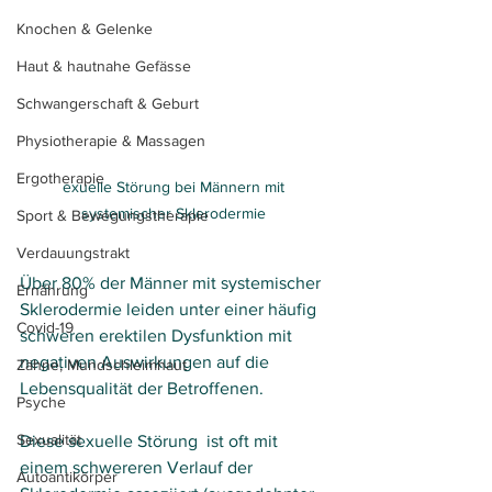
Knochen & Gelenke
Haut & hautnahe Gefässe
Schwangerschaft & Geburt
Physiotherapie & Massagen
Ergotherapie
exuelle Störung bei Männern mit 
systemischer Sklerodermie 
Sport & Bewegungstherapie
Verdauungstrakt
Über 80% der Männer mit systemischer 
Ernährung
Sklerodermie leiden unter einer häufig 
Covid-19
schweren erektilen Dysfunktion mit 
negativen Auswirkungen auf die 
Zähne, Mundschleimhaut
Lebensqualität der Betroffenen. 
Psyche
Sexualität
Diese sexuelle Störung  ist oft mit 
einem schwereren Verlauf der 
Autoantikörper