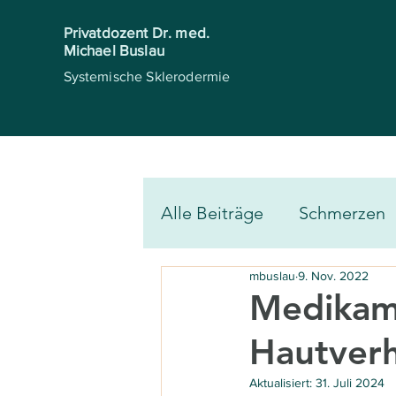
Privatdozent Dr. med.
Michael Buslau
Systemische Sklerodermie
Alle Beiträge
Schmerzen
mbuslau
9. Nov. 2022
Muskulatur
Knochen 
Medikam
Hautverh
Physiotherapie & Massag
Aktualisiert:
31. Juli 2024