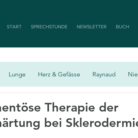
START
SPRECHSTUNDE
NEWSLETTER
BUCH
Lunge
Herz & Gefässe
Raynaud
Nie
& Gelenke
Haut & hautnahe Gefässe
Schwa
entöse Therapie der
ärtung bei Sklerodermi
en
Ergotherapie
Sport & Bewegungstherap