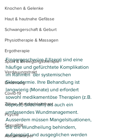
Knochen & Gelenke
Haut & hautnahe Gefässe
Schwangerschaft & Geburt
Physiotherapie & Massagen
Ergotherapie
Fingergeschwüre (Ulzera) sind eine 
Sport & Bewegungstherapie
häufige und gefürchtete Komplikation 
Verdauungstrakt
im Rahmen  der systemischen 
Sklerodermie. Ihre Behandlung ist 
Ernährung
langwierig (Monate) und erfordert 
Covid-19
sowohl medikamentöse Therapien (z.B. 
Zähne, Mundschleimhaut
Iloprost, Sildenafil) als auch ein 
umfassendes Wundmanagement. 
Psyche
Ausserdem müssen Mangelsituationen, 
Sexualität
die die Wundheilung behindern, 
aufgespürt und ausgeglichen werden 
Autoantikörper