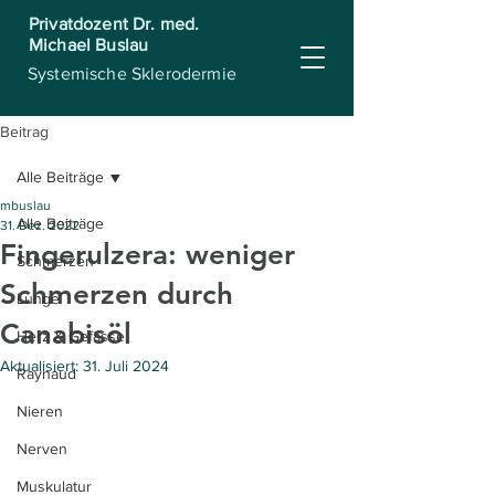
Privatdozent Dr. med.
Michael Buslau
Systemische Sklerodermie
Beitrag
Alle Beiträge
mbuslau
Alle Beiträge
31. Dez. 2022
Fingerulzera: weniger
Schmerzen
Schmerzen durch
Lunge
Canabisöl
Herz & Gefässe
Aktualisiert:
31. Juli 2024
Raynaud
Nieren
Nerven
Muskulatur