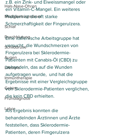
z.B. ein Zink- und Eiweissmangel oder 
Hals-Nase-Ohren
ein Vitamin-C-Mangel. Ein weiteres 
Problem ist die oft starke 
Müdigkeitssyndrom
Schmerzhaftigkeit der Fingerulzera.
Schlaf
Durchblutung
Eine italienische Arbeitsgruppe hat 
versucht, die Wundschmerzen von 
Schilddrüse
Fingerulzera bei Sklerodermie-
Augen
Patienten mit Canabis-Öl (CBD) zu 
behandeln, das auf die Wunden 
Lifestyle
aufgetragen wurde,  und hat die 
Immuntherapie
Ergebnisse mit einer Vergleichsgruppe 
Gehirn
von Sklerodermie-Patienten verglichen, 
die kein CBD erhielten.
Frühdiagnose
Labor
Als Ergebnis konnten die 
behandelnden Ärztinnen und Ärzte  
feststellen, dass Sklerodermie-
Patienten, deren Fimgerulzera 